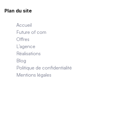
Plan du site
Accueil
Future of com
Offres
L’agence
Réalisations
Blog
Politique de confidentialité
Mentions légales
Paris
26 Rue Vauquelin
75005 Paris
Rejoignez nous sur Linkedin !
Linkedin